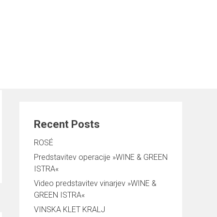
Išči
TI
VINARJI SLOVENSKE ISTRE
NOVICE
Išči
Recent Posts
ROSÉ
Predstavitev operacije »WINE & GREEN
ISTRA«
Video predstavitev vinarjev »WINE &
GREEN ISTRA«
VINSKA KLET KRALJ