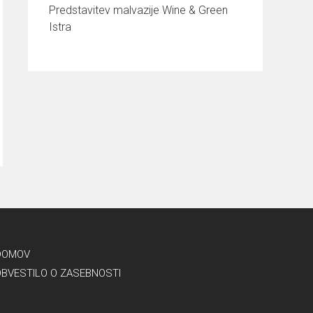
Predstavitev malvazije Wine & Green
Istra
DOMOV
OBVESTILO O ZASEBNOSTI