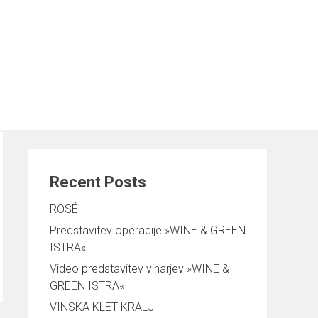
Išči
TI
VINARJI SLOVENSKE ISTRE
NOVICE
Išči
Recent Posts
ROSÉ
Predstavitev operacije »WINE & GREEN
ISTRA«
Video predstavitev vinarjev »WINE &
GREEN ISTRA«
VINSKA KLET KRALJ