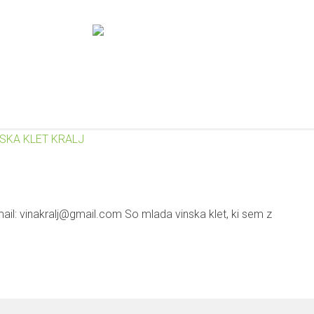
STRA
AKTIVNOSTI OPERACIJE
NAMEN IN CILJI
REZULTA
il: vinakralj@gmail.com So mlada vinska klet, ki sem z