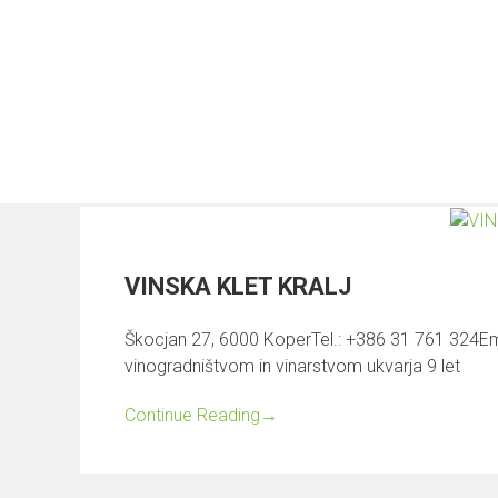
Skip
to
content
Kategorija:
Team
DOMOV
KO ZADIŠI PO ISTRI
WINE & GREEN I
KONTAKT
VINSKA KLET KRALJ
Škocjan 27, 6000 KoperTel.: +386 31 761 324Ema
vinogradništvom in vinarstvom ukvarja 9 let
Continue Reading
→