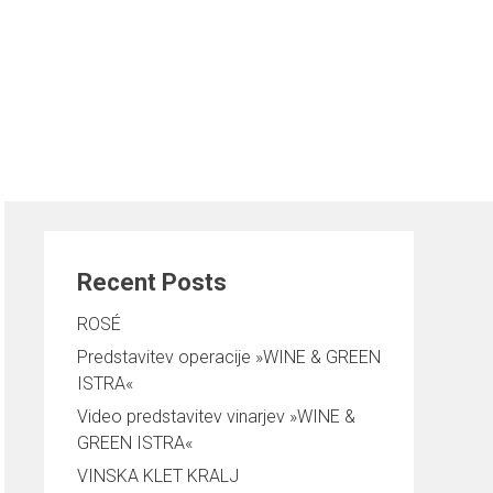
Išči
TI
VINARJI SLOVENSKE ISTRE
NOVICE
Išči
Recent Posts
ROSÉ
Predstavitev operacije »WINE & GREEN
ISTRA«
Video predstavitev vinarjev »WINE &
GREEN ISTRA«
VINSKA KLET KRALJ