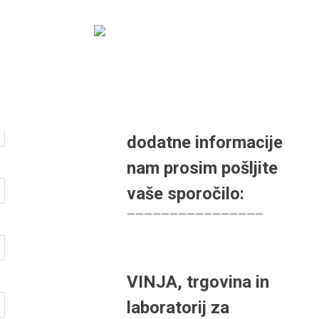
STRA
AKTIVNOSTI OPERACIJE
NAMEN IN CILJI
REZULTA
V kolikor bi želeli
dodatne informacije
nam prosim pošljite
vaše sporočilo:
————————————————
VINJA, trgovina in
laboratorij za