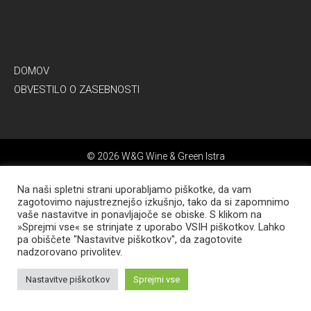
DOMOV
OBVESTILO O ZASEBNOSTI
© 2026 W&G Wine & Green Istra
Developed by
JAVEDI
Na naši spletni strani uporabljamo piškotke, da vam
zagotovimo najustreznejšo izkušnjo, tako da si zapomnimo
vaše nastavitve in ponavljajoče se obiske. S klikom na
»Sprejmi vse« se strinjate z uporabo VSIH piškotkov. Lahko
pa obiščete "Nastavitve piškotkov", da zagotovite
nadzorovano privolitev.
Nastavitve piškotkov
Sprejmi vse