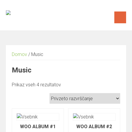
Skip
to
content
Domov
/ Music
Music
Prikaz vseh 4 rezultatov
WOO ALBUM #1
WOO ALBUM #2