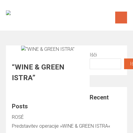
Skip
to
content
Išči
I
“WINE & GREEN
ISTRA”
Recent
Posts
ROSÉ
Predstavitev operacije »WINE & GREEN ISTRA«