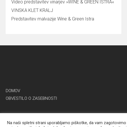
Video predstavitev vinarjev »WINE & GREEN ISTRA«
VINSKA KLET KRALJ
Predstavitev malvazije Wine & Green Istra
DOMOV
OBVESTILO O ZASEBNOSTI
Na naši spletni strani uporabljamo piškotke, da vam zagotovimo
© 2026 W&G Wine & Green Istra