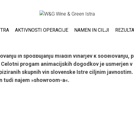
STRA
AKTIVNOSTI OPERACIJE
NAMEN IN CILJI
REZULTA
nega predstavitvenega programa na območ
macijskih dogodkov, na katerih bodo predstavljeni vsi 
vanju in spodbujanju mladih vinarjev k sodelovanju, 
. Celotni progam animacijskih dogodkov je usmerjen v 
ipiziranih skupnih vin slovenske Istre ciljnim javnosti
iden tudi najem »showroom-a«.