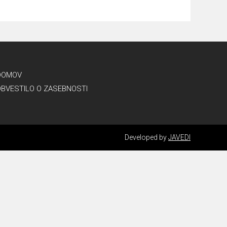
DOMOV
OBVESTILO O ZASEBNOSTI
Developed by
JAVEDI