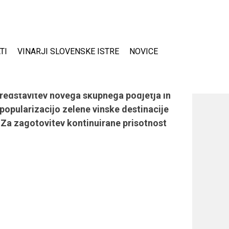
TI
VINARJI SLOVENSKE ISTRE
NOVICE
ju LAS
rezultati operacije in sicer sama
predstavitev novega skupnega podjetja in
popularizacijo zelene vinske destinacije
m. Za zagotovitev kontinuirane prisotnost