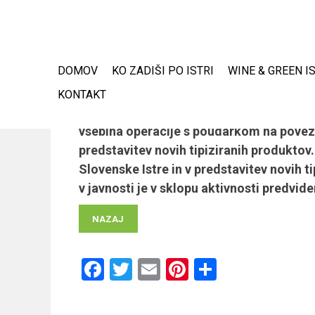
Skip
to
content
DOMOV
KO ZADIŠI PO ISTRI
WINE & GREEN I
Aktivnost št.5: Izvedba skup
KONTAKT
Aktivnost obsega izvedbo inovativnih ani
vsebina operacije s poudarkom na povezo
predstavitev novih tipiziranih produktov
Slovenske Istre in v predstavitev novih t
v javnosti je v sklopu aktivnosti predv
NAZAJ
Facebook
Twitter
Email
Pinterest
Share