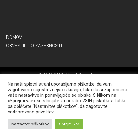
DOMOV
OBVESTILO O ZASEBNOSTI
© 2026 W&G Wine & Green Istra
Developed by
JAVEDI
Na naši spletni strani uporabljamo piškotke, da vam
zagotovimo najustreznejšo izkušnjo, tako da si zapomnimo
vaše nastavitve in ponavljajoče se obiske. S klikom na
»Sprejmi vse« se strinjate z uporabo VSIH piškotkov. Lahko
pa obiščete "Nastavitve piškotkov", da zagotovite
nadzorovano privolitev.
Nastavitve piškotkov
Sprejmi vse