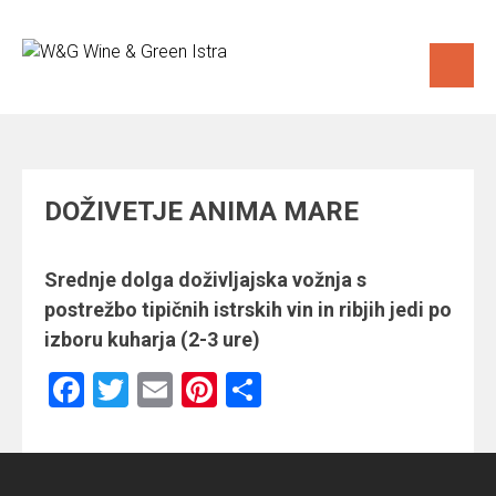
Skip
to
content
DOŽIVETJE ANIMA MARE
Srednje dolga doživljajska vožnja s
postrežbo tipičnih istrskih vin in ribjih jedi po
izboru kuharja (2-3 ure)
Facebook
Twitter
Email
Pinterest
Share