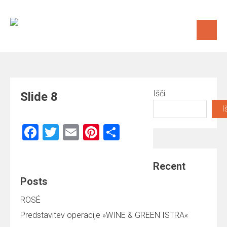
Skip
to
content
Išči
Slide 8
I
Facebook
Twitter
Email
Pinterest
Share
Recent
Posts
ROSÉ
Predstavitev operacije »WINE & GREEN ISTRA«