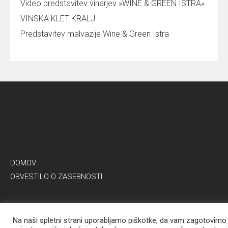
Video predstavitev vinarjev »WINE & GREEN ISTRA«
VINSKA KLET KRALJ
Predstavitev malvazije Wine & Green Istra
DOMOV
OBVESTILO O ZASEBNOSTI
Na naši spletni strani uporabljamo piškotke, da vam zagotovimo
© 2026 W&G Wine & Green Istra